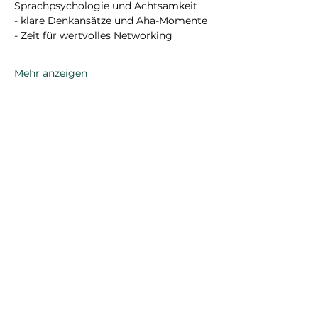
Sprachpsychologie und Achtsamkeit
- klare Denkansätze und Aha-Momente
- Zeit für wertvolles Networking
Mehr anzeigen
Diese Veranstaltung teilen
Abonniere unseren Newsletter
um über aktuelle Events
informiert zu werden