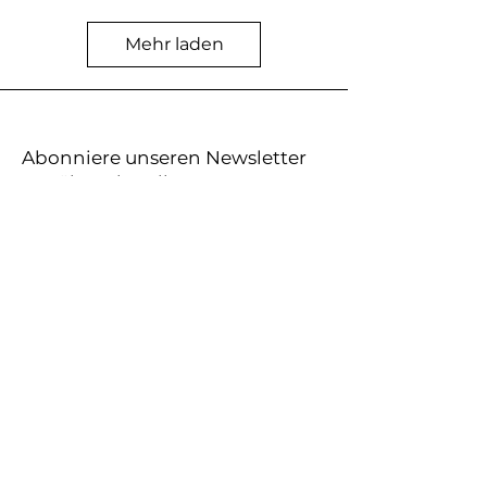
Mehr laden
Abonniere unseren Newsletter
um über aktuelle Events
informiert zu werden
E-Mail-Adresse
Abonnieren
+41764366118
losgehts@heikebauer.com
7000 Chur